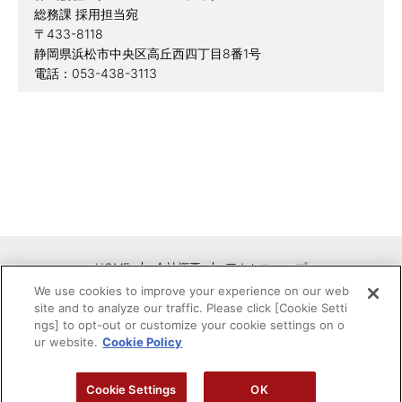
総務課 採用担当宛
〒433-8118
静岡県浜松市中央区高丘西四丁目8番1号
電話：053-438-3113
HOME
会社概要
アクセスマップ
We use cookies to improve your experience on our web
採用情報
プライバシーポリシー
site and to analyze our traffic. Please click [Cookie Setti
ngs] to opt-out or customize your cookie settings on o
ur website.
Cookie Policy
スクロール
スクロール360
Cookie Settings
OK
Copyright© Scroll Logistics Co.,Ltd. All rights reserved.