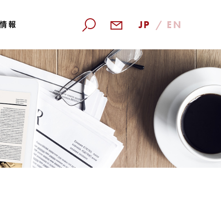
JP
/
EN
情報
検索
算短信
株主還元
算説明会資料
株主優待
価証券報告書
株主総会
部統制報告書
株主通信
合レポート
電子公告