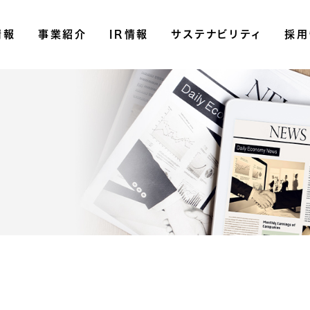
情報
事業紹介
IR情報
サステナビリティ
採用
決
決
有
内
統