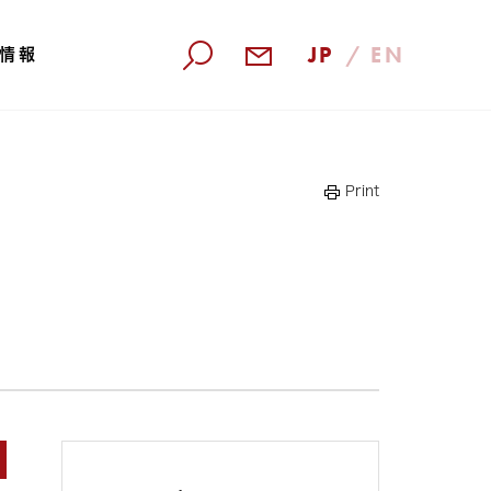
JP
/
EN
情報
検索
Print
算短信
株主還元
算説明会資料
株主優待
価証券報告書
株主総会
部統制報告書
株主通信
合レポート
電子公告