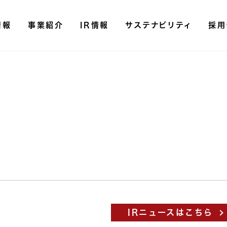
情報
事業紹介
IR情報
サステナビリティ
採用
決
決
有
内
統
IRニュースはこちら