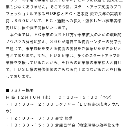
業も少なくありません。そこで今回、スタートアップ支援のプロ
フェッショナルであるFUSE様とＥＣ・通販物 流で長年の実績を
持つ３６０において、ＥＣ・通販への参入・強化したい事業者様
向けに共催企画を開催いたします。
本企画では、ＥＣ事業の立ち上げ方や事業拡大のための戦略的
ノウハウの解説に加え、３６０が運営する物流センターの見学会
を通じて、事業成長を支える物流の裏側をご体感いただきたいと
考えております。また、ＦＵＳＥ様は、多くのスタートアップ企
業様を支援していることから、それらの企業様の事業拡大と併せ
て、ＦＵＳＥ様の提供価値のさらなる向上につながることを目指
しております。
■セミナー概要
日 時 １２月１０日（水） １０：３０～１５：３０（予定）
・１０：３０～１２：００ レクチャー（ＥＣ販売の成功ノウハ
ウ）
・１２：００～１３：３０ 昼食 移動
・１３：３０～１５：３０ 倉庫見学会（物流現場の効率化を体