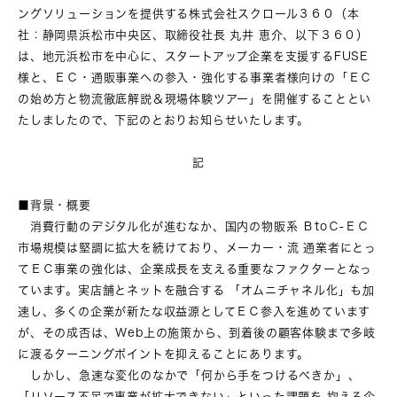
ングソリューションを提供する株式会社スクロール３６０（本
社：静岡県浜松市中央区、取締役社長 丸井 恵介、以下３６０）
は、地元浜松市を中心に、スタートアップ企業を支援するFUSE
様と、ＥＣ・通販事業への参入・強化する事業者様向けの「ＥＣ
の始め方と物流徹底解説＆現場体験ツアー」を開催することとい
たしましたので、下記のとおりお知らせいたします。
記
■背景・概要
消費行動のデジタル化が進むなか、国内の物販系 ＢtoＣ-ＥＣ
市場規模は堅調に拡大を続けており、メーカー・流 通業者にとっ
てＥＣ事業の強化は、企業成長を支える重要なファクターとなっ
ています。実店舗とネットを融合する 「オムニチャネル化」も加
速し、多くの企業が新たな収益源としてＥＣ参入を進めています
が、その成否は、Web上の施策から、到着後の顧客体験まで多岐
に渡るターニングポイントを抑えることにあります。
しかし、急速な変化のなかで「何から手をつけるべきか」、
「リソース不足で事業が拡大できない」といった課題を 抱える企