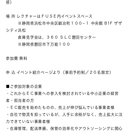
感）
場 所 レクチャーはＦＵＳＥ内イベントスペース
※静岡県浜松市中央区鍛冶町１００−１ 中央館 B1F ザザ
シティ浜松
倉庫見学会は、３６０ ＳＬＣ磐田センター
※静岡県磐田市下万能１００
参加費 無料
申 込 イベント紹介ページより（事前予約制／２０名限定）
■ご参加対象の企業
・これからＥＣ事業への参入を検討されている中小企業の経営
者・担当者の方
・ＥＣ販売を始めたものの、売上が伸び悩んでいる事業者様
・自社で物流を担っているが、人手に余裕がなく、売上拡大に注
力できていない事業者様
・在庫管理、配送準備、保管の効率化やアウトソーシングに関心