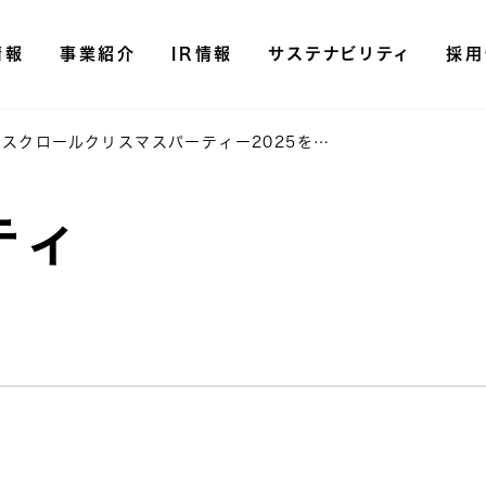
情報
事業紹介
IR情報
サステナビリティ
採用
スクロールクリスマスパーティー2025を…
ティ
決
決
有
内
統