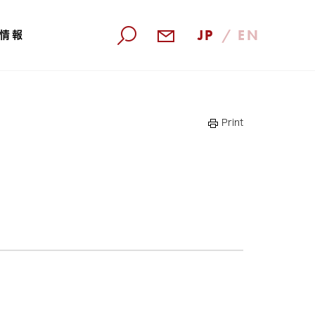
JP
/
EN
情報
検索
Print
算短信
株主還元
算説明会資料
株主優待
価証券報告書
株主総会
部統制報告書
株主通信
合レポート
電子公告